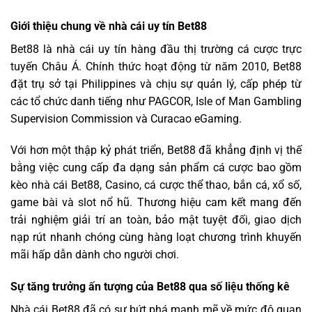
Giới thiệu chung về nhà cái uy tín Bet88
Bet88 là nhà cái uy tín hàng đầu thị trường cá cược trực
tuyến Châu Á. Chính thức hoạt động từ năm 2010, Bet88
đặt trụ sở tại Philippines và chịu sự quản lý, cấp phép từ
các tổ chức danh tiếng như PAGCOR, Isle of Man Gambling
Supervision Commission và Curacao eGaming.
Với hơn một thập kỷ phát triển, Bet88 đã khẳng định vị thế
bằng việc cung cấp đa dạng sản phẩm cá cược bao gồm
kèo nhà cái Bet88, Casino, cá cược thể thao, bắn cá, xổ số,
game bài và slot nổ hũ. Thương hiệu cam kết mang đến
trải nghiệm giải trí an toàn, bảo mật tuyệt đối, giao dịch
nạp rút nhanh chóng cùng hàng loạt chương trình khuyến
mãi hấp dẫn dành cho người chơi.
Sự tăng trưởng ấn tượng của Bet88 qua số liệu thống kê
Nhà cái Bet88 đã có sự bứt phá mạnh mẽ về mức độ quan