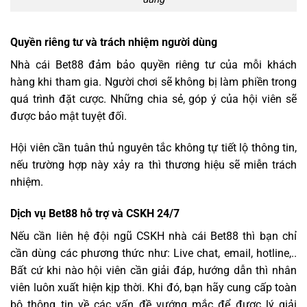
Quyền riêng tư và trách nhiệm người dùng
Nhà cái Bet88 đảm bảo quyền riêng tư của mỗi khách
hàng khi tham gia. Người chơi sẽ không bị làm phiền trong
quá trình đặt cược. Những chia sẻ, góp ý của hội viên sẽ
được bảo mật tuyệt đối.
Hội viên cần tuân thủ nguyên tắc không tự tiết lộ thông tin,
nếu trường hợp này xảy ra thì thương hiệu sẽ miễn trách
nhiệm.
Dịch vụ Bet88 hỗ trợ và CSKH 24/7
Nếu cần liên hệ đội ngũ CSKH nhà cái Bet88 thì bạn chỉ
cần dùng các phương thức như: Live chat, email, hotline,..
Bất cứ khi nào hội viên cần giải đáp, hướng dẫn thì nhân
viên luôn xuất hiện kịp thời. Khi đó, bạn hãy cung cấp toàn
bộ thông tin về các vấn đề vướng mắc để được lý giải