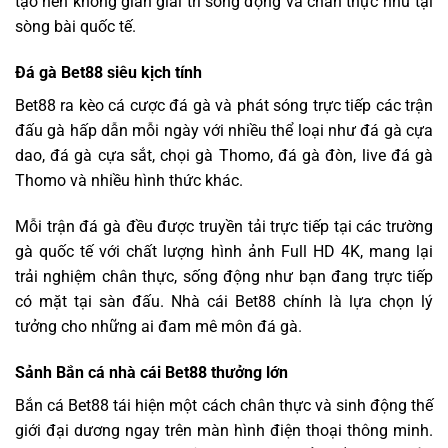
tạo nên không gian giải trí sống động và chân thực như tại
sòng bài quốc tế.
Đá gà Bet88 siêu kịch tính
Bet88 ra kèo cá cược đá gà và phát sóng trực tiếp các trận
đấu gà hấp dẫn mỗi ngày với nhiều thể loại như đá gà cựa
dao, đá gà cựa sắt, chọi gà Thomo, đá gà đòn, live đá gà
Thomo và nhiều hình thức khác.
Mỗi trận đá gà đều được truyền tải trực tiếp tại các trường
gà quốc tế với chất lượng hình ảnh Full HD 4K, mang lại
trải nghiệm chân thực, sống động như bạn đang trực tiếp
có mặt tại sàn đấu. Nhà cái Bet88 chính là lựa chọn lý
tưởng cho những ai đam mê môn đá gà.
Sảnh Bắn cá nhà cái Bet88 thưởng lớn
Bắn cá Bet88 tái hiện một cách chân thực và sinh động thế
giới đại dương ngay trên màn hình điện thoại thông minh.