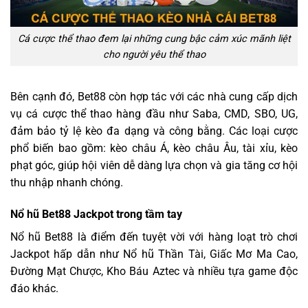
Cá cược thể thao đem lại những cung bậc cảm xúc mãnh liệt
cho người yêu thể thao
Bên cạnh đó, Bet88 còn hợp tác với các nhà cung cấp dịch
vụ cá cược thể thao hàng đầu như Saba, CMD, SBO, UG,
đảm bảo tỷ lệ kèo đa dạng và công bằng. Các loại cược
phổ biến bao gồm: kèo châu Á, kèo châu Âu, tài xỉu, kèo
phạt góc, giúp hội viên dễ dàng lựa chọn và gia tăng cơ hội
thu nhập nhanh chóng.
Nổ hũ Bet88 Jackpot trong tầm tay
Nổ hũ Bet88 là điểm đến tuyệt vời với hàng loạt trò chơi
Jackpot hấp dẫn như Nổ hũ Thần Tài, Giấc Mơ Ma Cao,
Đường Mạt Chược, Kho Báu Aztec và nhiều tựa game độc
đáo khác.