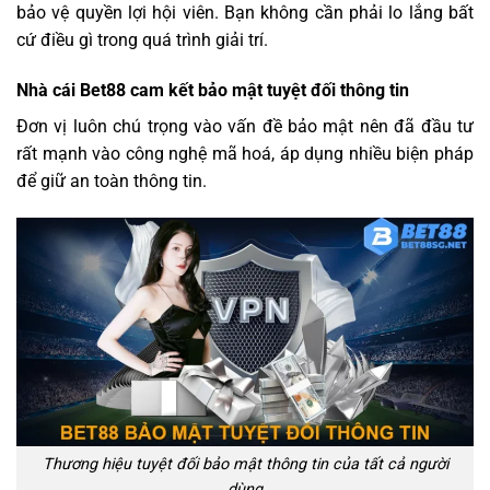
bảo vệ quyền lợi hội viên. Bạn không cần phải lo lắng bất
cứ điều gì trong quá trình giải trí.
Nhà cái Bet88 cam kết bảo mật tuyệt đối thông tin
Đơn vị luôn chú trọng vào vấn đề bảo mật nên đã đầu tư
rất mạnh vào công nghệ mã hoá, áp dụng nhiều biện pháp
để giữ an toàn thông tin.
Thương hiệu tuyệt đối bảo mật thông tin của tất cả người
dùng