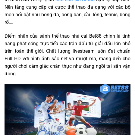
Nền tảng cung cấp cá cược thể thao đa dạng với các bộ
môn nổi bật như bóng đá, bóng bàn, cầu lông, tennis, bóng
rổ,…
Điểm nhấn của sảnh thể thao nhà cái Bet88 chính là tính
năng phát sóng trực tiếp các trận đấu từ giải đấu lớn nhỏ
trên toàn thế giới. Chất lượng livestream luôn đạt chuẩn
Full HD với hình ảnh sắc nét và mượt mà, mang đến cho
người chơi cảm giác chân thực như đang ngồi tại sân vận
động.