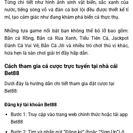
Từng chi tiết như hình ảnh sinh vật biển, sắc xanh của
nước, tiếng sóng vỗ và đàn cá bơi lội đều được thiết kế tỉ
mỉ, tạo cảm giác như đang khám phá biển cả thực thụ.
Những tựa game nổi bật bạn không thể bỏ lỡ bao gồm:
Bắn cá Rồng, Bắn cá Rùa Xanh, Tiểu Tiên Cá, Jackpot
Đánh Cá Vui Vẻ, Bắn Cá Jili và nhiều trò chơi thú vị khác,
hứa hẹn là sân chơi giải trí đầy hấp dẫn.
Cách tham gia cá cược trực tuyến tại nhà cái
Bet88
Dưới đây là hướng dẫn chi tiết tham gia đặt cược tại
Bet88:
Đăng ký tài khoản Bet88
Bước 1: Truy cập vào trang web chính thức hoặc tải app
Bet88
Bước 2: Tìm và nhấn nút “Đăng ký” (hoặc “Sign Up”) ở