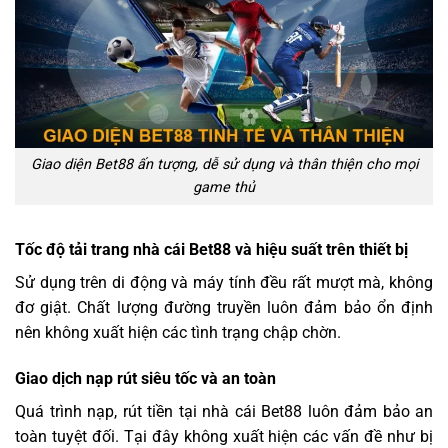
Giao diện Bet88 ấn tượng, dễ sử dụng và thân thiện cho mọi
game thủ
Tốc độ tải trang nhà cái Bet88 và hiệu suất trên thiết bị
Sử dụng trên di động và máy tính đều rất mượt mà, không
đơ giật. Chất lượng đường truyền luôn đảm bảo ổn định
nên không xuất hiện các tình trạng chập chờn.
Giao dịch nạp rút siêu tốc và an toàn
Quá trình nạp, rút tiền tại nhà cái Bet88 luôn đảm bảo an
toàn tuyệt đối. Tại đây không xuất hiện các vấn đề như bị