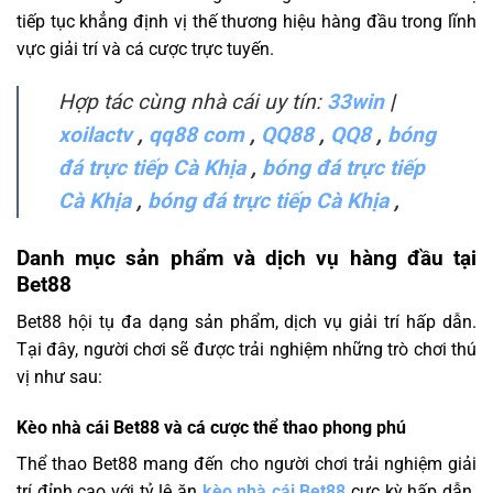
tiếp tục khẳng định vị thế thương hiệu hàng đầu trong lĩnh
vực giải trí và cá cược trực tuyến.
Hợp tác cùng nhà cái uy tín:
33win
|
xoilactv
,
qq88 com
,
QQ88
,
QQ8
,
bóng
đá trực tiếp Cà Khịa
,
bóng đá trực tiếp
Cà Khịa
,
bóng đá trực tiếp Cà Khịa
,
Danh mục sản phẩm và dịch vụ hàng đầu tại
Bet88
Bet88 hội tụ đa dạng sản phẩm, dịch vụ giải trí hấp dẫn.
Tại đây, người chơi sẽ được trải nghiệm những trò chơi thú
vị như sau:
Kèo nhà cái Bet88 và cá cược thể thao phong phú
Thể thao Bet88 mang đến cho người chơi trải nghiệm giải
trí đỉnh cao với tỷ lệ ăn
kèo nhà cái Bet88
cực kỳ hấp dẫn.