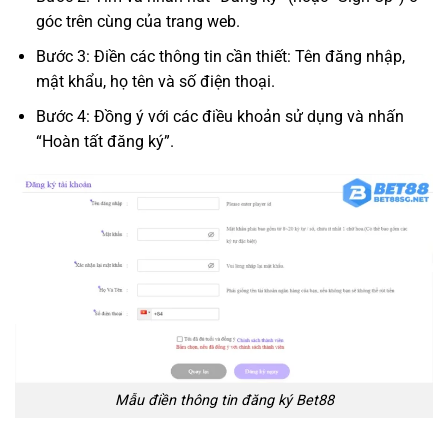
góc trên cùng của trang web.
Bước 3: Điền các thông tin cần thiết: Tên đăng nhập,
mật khẩu, họ tên và số điện thoại.
Bước 4: Đồng ý với các điều khoản sử dụng và nhấn
“Hoàn tất đăng ký”.
Mẫu điền thông tin đăng ký Bet88