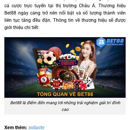
cá cược trực tuyến tại thị trường Châu Á. Thương hiệu
Bet88 ngày càng trở nên nổi bật và số lượng thành viên
liên tục tăng đều đặn. Thông tin về thương hiệu sẽ được
giới thiệu chi tiết:
Bet88 là điểm đến mang tới những trải nghiệm giải trí đỉnh
cao
Xem thêm:
xoilactv