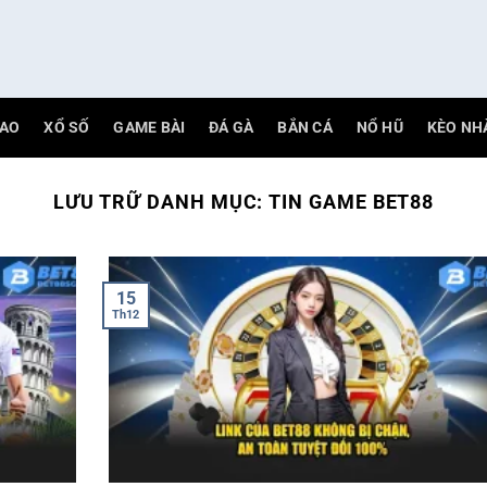
HAO
XỔ SỐ
GAME BÀI
ĐÁ GÀ
BẮN CÁ
NỔ HŨ
KÈO NH
LƯU TRỮ DANH MỤC:
TIN GAME BET88
15
Th12