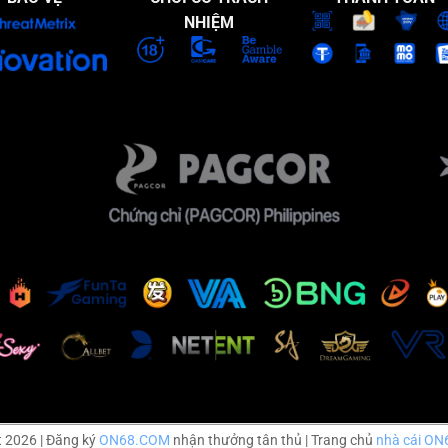
NHIỆM
 2026 | Đăng ký
ON68.COM
nhận thưởng tân thủ | Trang chủ
nhà cái ON