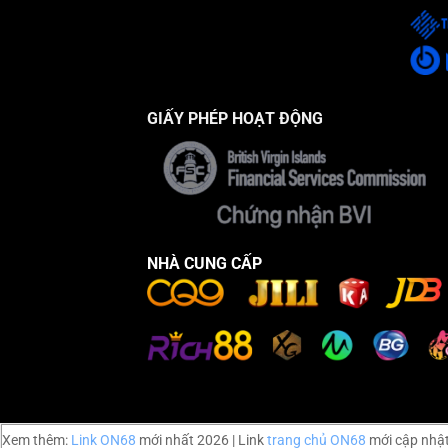
GIẤY PHÉP HOẠT ĐỘNG
NHÀ CUNG CẤP
Xem thêm:
Link ON68
mới nhất 2026 | Link
trang chủ ON68
mới cập nhật