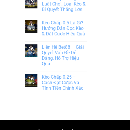
16
Luật Chơi, Loại Kèo &
Th12
Bí Quyết Thắng Lớn
Kèo Chấp 0.5 Là Gì?
16
Hướng Dẫn Đọc Kèo
Th12
& Đặt Cược Hiệu Quả
Liên Hệ Bet88 – Giải
16
Quyết Vấn Đề Dễ
Th12
Dàng, Hỗ Trợ Hiệu
Quả
Kèo Chấp 0.25 –
16
Cách Đặt Cược Và
Th12
Tính Tiền Chính Xác