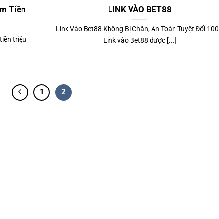
ếm Tiền
LINK VÀO BET88
Link Vào Bet88 Không Bị Chặn, An Toàn Tuyệt Đối 10
iền triệu
Link vào Bet88 được [...]
1
2