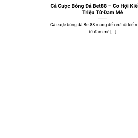
Cá Cược Bóng Đá Bet88 – Cơ Hội Ki
Triệu Từ Đam Mê
Cá cược bóng đá Bet88 mang đến cơ hội kiếm t
từ đam mê [...]