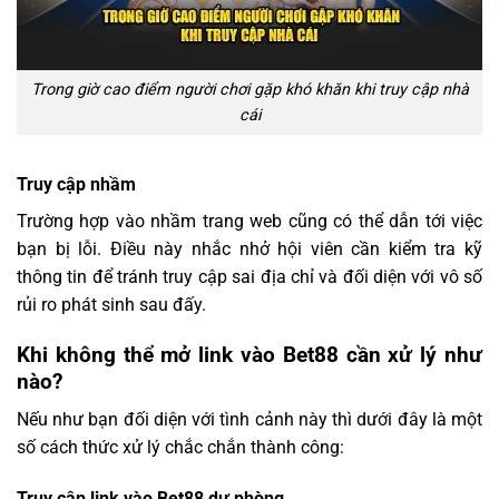
Trong giờ cao điểm người chơi gặp khó khăn khi truy cập nhà
cái
Truy cập nhầm
Trường hợp vào nhầm trang web cũng có thể dẫn tới việc
bạn bị lỗi. Điều này nhắc nhở hội viên cần kiểm tra kỹ
thông tin để tránh truy cập sai địa chỉ và đối diện với vô số
rủi ro phát sinh sau đấy.
Khi không thể mở link vào Bet88 cần xử lý như
nào?
Nếu như bạn đối diện với tình cảnh này thì dưới đây là một
số cách thức xử lý chắc chắn thành công:
Truy cập link vào Bet88 dự phòng