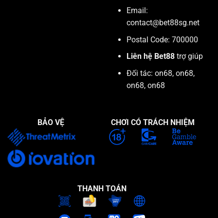
Email:
contact@bet88sg.net
Postal Code:
700000
Liên hệ Bet88
trợ giúp
Đối tác:
on68
,
on68
,
on68
,
on68
BẢO VỆ
CHƠI CÓ TRÁCH NHIỆM
THANH TOÁN