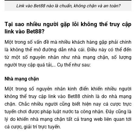
Link vào Bet88 nào là chuẩn, không chặn và an toàn?
Tại sao nhiều người gặp lỗi không thể truy cập
link vào Bet88?
Một trong số vấn đề mà nhiều khách hàng gặp phải chính
là không thể mở đường dẫn nhà cái. Điều này có thể đến
từ một số nguyên nhân như nhà mạng chặn, số lượng
người truy cập quá tải,… Cụ thể như sau:
Nhà mạng chặn
Một trong số nguyên nhân kinh điển khiến nhiều người
không thể truy cập link vào Bet88 chính là do nhà mạng
chặn. Chắc nhiều người cũng biết hiện nay cá cược trực
tuyến chơi được pháp luật nước ta công nhận. Đây cũng là
lý do khiến nhà mạng chặn tất cả trang web liên quan tới
cá cược, giải trí trực tuyến.