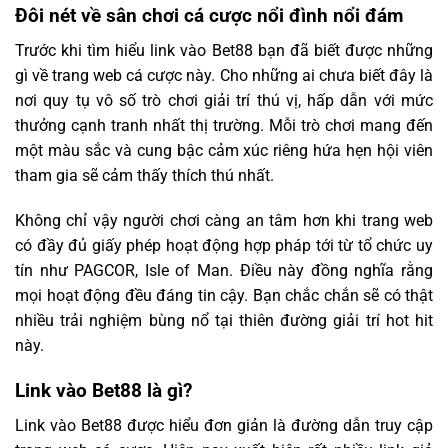
Đôi nét về sân chơi cá cược nổi đình nổi đám
Trước khi tìm hiểu link vào Bet88 bạn đã biết được những
gì về trang web cá cược này. Cho những ai chưa biết đây là
nơi quy tụ vô số trò chơi giải trí thú vị, hấp dẫn với mức
thưởng cạnh tranh nhất thị trường. Mỗi trò chơi mang đến
một màu sắc và cung bậc cảm xúc riêng hứa hẹn hội viên
tham gia sẽ cảm thấy thích thú nhất.
Không chỉ vậy người chơi càng an tâm hơn khi trang web
có đầy đủ giấy phép hoạt động hợp pháp tới từ tổ chức uy
tín như PAGCOR, Isle of Man. Điều này đồng nghĩa rằng
mọi hoạt động đều đáng tin cậy. Bạn chắc chắn sẽ có thật
nhiều trải nghiệm bùng nổ tại thiên đường giải trí hot hit
này.
Link vào Bet88 là gì?
Link vào Bet88 được hiểu đơn giản là đường dẫn truy cập