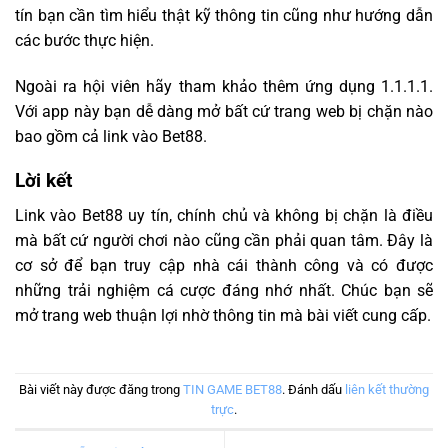
tín bạn cần tìm hiểu thật kỹ thông tin cũng như hướng dẫn
các bước thực hiện.
Ngoài ra hội viên hãy tham khảo thêm ứng dụng 1.1.1.1.
Với app này bạn dễ dàng mở bất cứ trang web bị chặn nào
bao gồm cả link vào Bet88.
Lời kết
Link vào Bet88 uy tín, chính chủ và không bị chặn là điều
mà bất cứ người chơi nào cũng cần phải quan tâm. Đây là
cơ sở để bạn truy cập nhà cái thành công và có được
những trải nghiệm cá cược đáng nhớ nhất. Chúc bạn sẽ
mở trang web thuận lợi nhờ thông tin mà bài viết cung cấp.
Bài viết này được đăng trong
TIN GAME BET88
. Đánh dấu
liên kết thường
trực
.