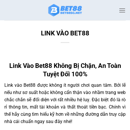
Bỏ
qua
nội
dung
LINK VÀO BET88
Link Vào Bet88 Không Bị Chặn, An Toàn
Tuyệt Đối 100%
Link vào Bet88 được không ít người chơi quan tâm. Bởi lẽ
nếu như sơ suất hoặc không cẩn thận vào nhầm trang web
chắc chắn sẽ đối diện với rất nhiều hệ luỵ. Đặc biệt đó là rò
rỉ thông tin, mất tài khoản và thất thoát tiền bạc. Chính vì
thế hãy cùng tìm hiểu kỹ hơn về những đường dẫn truy cập
nhà cái chuẩn ngay sau đây nhé!