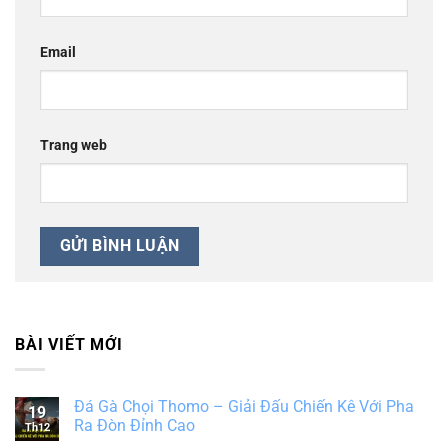
Email
Trang web
BÀI VIẾT MỚI
Đá Gà Chọi Thomo – Giải Đấu Chiến Kê Với Pha
19
Ra Đòn Đỉnh Cao
Th12