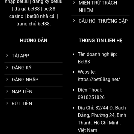
nhập bet88 | đăng ký bet88
MIỄN TRỪ TRÁCH
| đá gà bet88 | bet88
NHIỆM
casino | bet88 nhà cái |
CÂU HỎI THƯỜNG GẶP
trang chủ bet88.
HƯỚNG DẪN
THÔNG TIN LIÊN HỆ
Tên doanh nghiệp:
TẢI APP
Bet88
ĐĂNG KÝ
Website:
https://bet88sg.net/
ĐĂNG NHẬP
Điện Thoại:
NẠP TIỀN
0918251826
RÚT TIỀN
Địa Chỉ:
82/44 Đ. Bạch
Đằng, Phường 24, Bình
Thạnh, Hồ Chí Minh,
Việt Nam